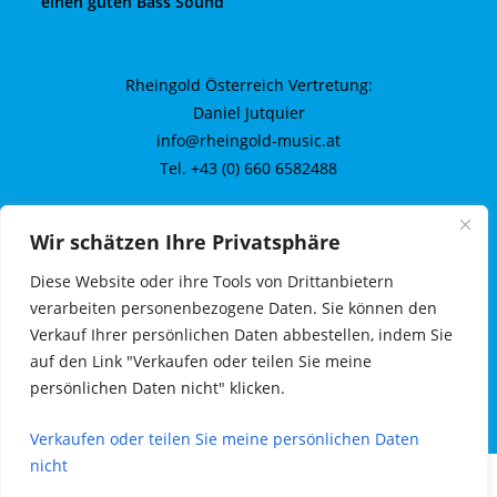
einen guten Bass Sound
Rheingold Österreich Vertretung:
Daniel Jutquier
info@rheingold-music.at
Tel. +43 (0) 660 6582488
Wir schätzen Ihre Privatsphäre
Kontakt
Diese Website oder ihre Tools von Drittanbietern
Impressum
verarbeiten personenbezogene Daten. Sie können den
Verkauf Ihrer persönlichen Daten abbestellen, indem Sie
Datenschutz
auf den Link "Verkaufen oder teilen Sie meine
persönlichen Daten nicht" klicken.
Verkaufen oder teilen Sie meine persönlichen Daten
nicht
Copyright 2023 Jazz Orchestra Productions Vienna - Verein zur Förderung u.
Verbreitung orchestraler Jazzmusik