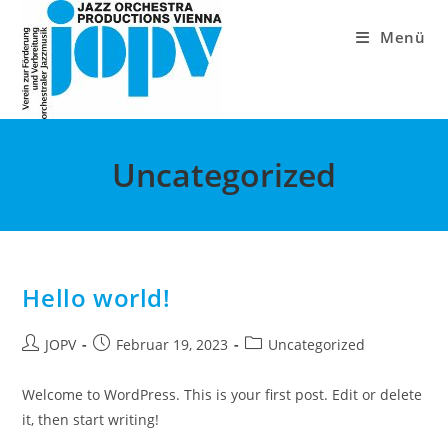
Zum
Inhalt
Menü
springen
Uncategorized
Hello world!
Beitrags-
Beitrag
Beitrags-
JOPV
Februar 19, 2023
Uncategorized
Autor:
veröffentlicht:
Kategorie:
Welcome to WordPress. This is your first post. Edit or delete
it, then start writing!