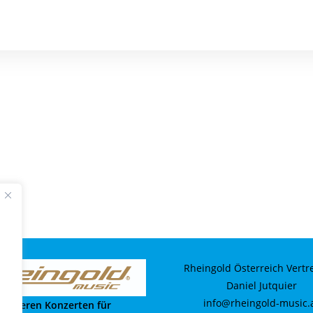
Rheingold Österreich Vertr
Daniel Jutquier
info@rheingold-music.
i unseren Konzerten für