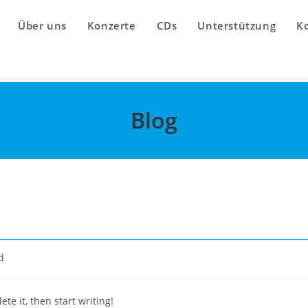
Über uns
Konzerte
CDs
Unterstützung
K
Blog
d
te it, then start writing!