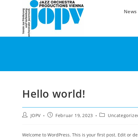
Zum
Inhalt
News
springen
Hello world!
Beitrags-
Beitrag
Beitrags-
JOPV
Februar 19, 2023
Uncategorize
Autor:
veröffentlicht:
Kategorie:
Welcome to WordPress. This is your first post. Edit or dele