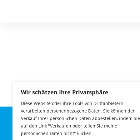
Wir schätzen Ihre Privatsphäre
Diese Website oder ihre Tools von Drittanbietern
verarbeiten personenbezogene Daten. Sie können den
Verkauf Ihrer persönlichen Daten abbestellen, indem Sie
Jazz Orchestra Productions Vienna
auf den Link "Verkaufen oder teilen Sie meine
Verein zur Förderung u. Verbreitung
persönlichen Daten nicht" klicken.
orchestraler Jazzmusik
sorgt be