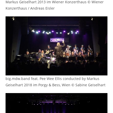
Markus Geiselhart 2013 im Wiener Konzerthaus © Wiener
Konzerthaus / Andreas Eisler
big.mdw.band feat. Pee Wee Ellis conducted by Markus
Geiselhart 2018 im Porgy & Bess, Wien © Sabine Geiselhart