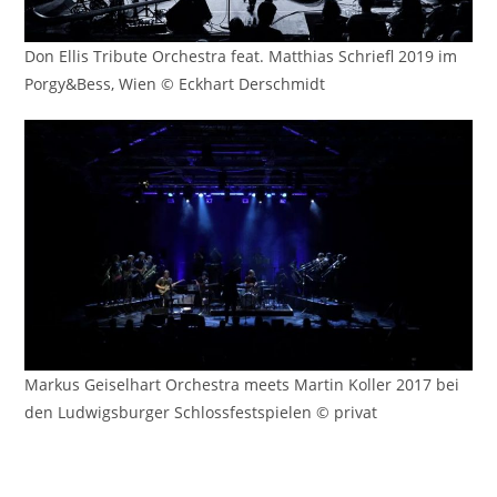
Don Ellis Tribute Orchestra feat. Matthias Schriefl 2019 im
Porgy&Bess, Wien © Eckhart Derschmidt
Markus Geiselhart Orchestra meets Martin Koller 2017 bei
den Ludwigsburger Schlossfestspielen © privat